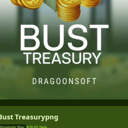
▶
Bust Treasurypng
Pragmatic Play
RTP 97.2%%