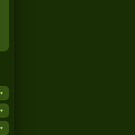
▼
▼
▼