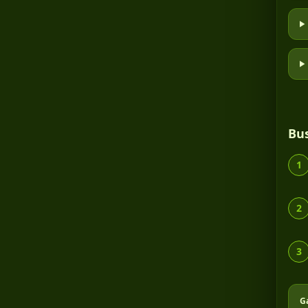
Bus
1
2
3
G