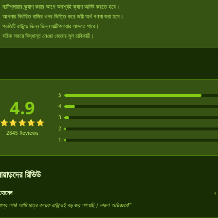
মাল্টিপ্লায়ার ক্র্যাশ করার আগে অবশ্যই ক্যাশ আউট করতে হবে।
আপনার নির্ধারিত বাজির ওপর ভিত্তি করে জয়ী অর্থ গণনা করা হবে।
প্রতিটি রাউন্ডে ভিন্ন ভিন্ন মাল্টিপ্লায়ার আসতে পারে।
সঠিক সময়ে সিদ্ধান্ত নেওয়া জেতার মূল চাবিকাঠি।
5
4.9
4
3
⭐⭐⭐⭐⭐
2
2845 Reviews
1
য়াড়দের রিভিউ
হোসেন
২
াস্য গেম! আমি মাত্র কয়েক রাউন্ডেই বড় জয় পেয়েছি। দারুণ অভিজ্ঞতা!”