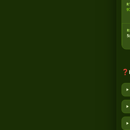
R
9
R
5
❓