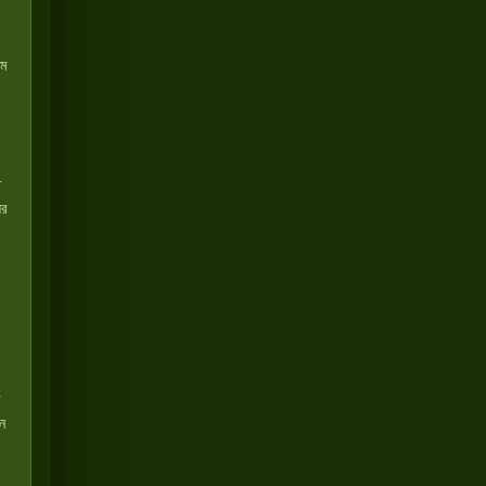
েম
ত
ের
র
ে