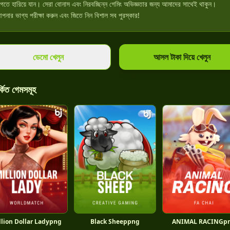
গতে হারিয়ে যান। সেরা বোনাস এবং নিরবচ্ছিন্ন গেমিং অভিজ্ঞতার জন্য আমাদের সাথেই থাকুন।
পনার ভাগ্য পরীক্ষা করুন এবং জিতে নিন বিশাল সব পুরস্কার!
ডেমো খেলুন
আসল টাকা দিয়ে খেলুন
র্কিত গেমসমূহ
llion Dollar Ladypng
Black Sheeppng
ANIMAL RACINGp