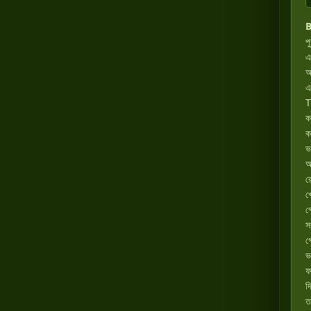
B
প
এ
আ
এ
T
ক
ক
ভ
আ
র
খ
গ
স
গ
ভ
ফ
দ
ত