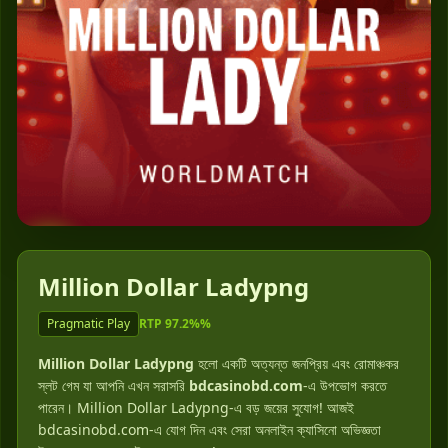
▶
Million Dollar Ladypng
Pragmatic Play
RTP 97.2%%
Million Dollar Ladypng
হলো একটি অত্যন্ত জনপ্রিয় এবং রোমাঞ্চকর
স্লট গেম যা আপনি এখন সরাসরি
bdcasinobd.com
-এ উপভোগ করতে
পারেন। Million Dollar Ladypng-এ বড় জয়ের সুযোগ! আজই
bdcasinobd.com-এ যোগ দিন এবং সেরা অনলাইন ক্যাসিনো অভিজ্ঞতা