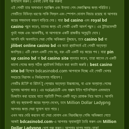
উপভোগ করুন। এখনই খেলা শুরু করুন!
এই গেমটি তার অসাধারণ গ্রাফিক্স এবং উন্নত গেম মেকানিক্সের জন্য পরিচিত।
গেমটিতে বিভিন্ন ধরণের লাকি সিম্বল এবং স্পেশাল বোনাস ফিচার রয়েছে যা আপনার
জয়ের সম্ভাবনা বহুগুণ বাড়িয়ে দেয়। যারা
bd casino
এবং
royal bd
casino
পছন্দ করেন, তাদের জন্য এই গেমটি একটি আদর্শ পছন্দ। এর ইন্টারফেসটি
খুবই সহজ এবং আকর্ষণীয়, যা আপনাকে একটি রাজকীয় অনুভূতি দেবে।
আপনি যদি অনলাইনে সেরা গেমিং অভিজ্ঞতা খুঁজছেন, তবে
casino bd
বা
jilibet online casino bd
এর মতো প্ল্যাটফর্মে এই গেমটি অত্যন্ত
জনপ্রিয়। এটি কেবল একটি গেম নয়, বরং এটি একটি বড় জয়ের পথ। যারা
pin
up casino bd
বা
bd casino site
ব্যবহার করেন, তারা জানেন যে একটি
ভালো গেমের জন্য সঠিক প্ল্যাটফর্ম নির্বাচন করা কতটা জরুরি।
best casino
site bd
হিসেবে bdcasinobd.com আপনাকে দিচ্ছে এই গেমটি খেলার
সবচেয়ে নিরাপদ ও নির্ভরযোগ্য পরিবেশ।
গেমটির RTP বা রিটার্ন টু প্লেয়ার অত্যন্ত উচ্চমানের, যা একে অন্যান্য গেমের
তুলনায় আলাদা করে। এর ভolatiliটি এবং ম্যাক্স উইন পটেনশিয়াল এমনভাবে
ডিজাইন করা হয়েছে যাতে প্রতিটি স্পিন একটি নতুন রোমাঞ্চ নিয়ে আসে। আপনি
যদি বড় জ্যাকপট জয়ের স্বপ্ন দেখেন, তবে Million Dollar Ladypng
আপনার জন্য সেরা সুযোগ হতে পারে।
এখন আর দেরি করবেন না! সেরা বোনাস এবং নিরবচ্ছিন্ন গেমিং অভিজ্ঞতা পেতে
আজই
bdcasinobd.com
-এ আপনার অ্যাকাউন্ট তৈরি করুন এবং
Million
Dollar Ladypng
খেলা শুরু করুন। আপনার ভাগ্য সহায় হোক!