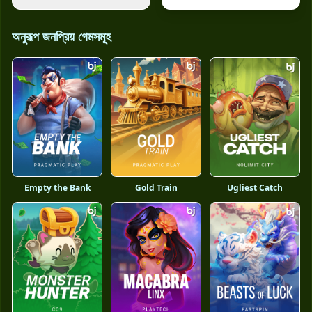
অনুরূপ জনপ্রিয় গেমসমূহ
Empty the Bank
Gold Train
Ugliest Catch