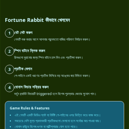
Fortune Rabbit কীভাবে খেলবেন
বেট সেট করুন
1
গেমটি শুরু করার আগে আপনার পছন্দমতো বাজির পরিমাণ নির্বাচন করুন।
স্পিন বাটনে ক্লিক করুন
2
রিলগুলো ঘুরানোর জন্য স্পিন বাটনে চাপ দিন এবং প্রতীক্ষা করুন।
প্রতীক মেলান
3
পে-লাইনে একই ধরণের প্রতীক মিলিয়ে বড় অঙ্কের জয় নিশ্চিত করুন।
বোনাস ফিচার সক্রিয় করুন
4
ফর্চুন র‍্যাবিট ফিচারটি triggered হলে বিশেষ পুরস্কার জেতার সুযোগ পান।
Game Rules & Features
এই গেমটি একটি ভিডিও স্লট যা নির্দিষ্ট পে-লাইনের ওপর ভিত্তি করে কাজ করে।
সবচেয়ে বেশি মূল্য প্রদানকারী প্রতীকগুলো মেলানো হলে সর্বোচ্চ জয় পাওয়া যায়।
বোনাস রাউন্ডে বিশেষ গুণক বা মাল্টিপ্লায়ার যোগ হতে পারে।