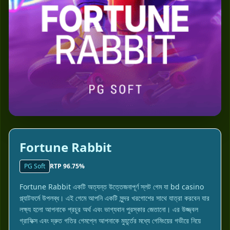
▶
Fortune Rabbit
PG Soft
RTP 96.75%
Fortune Rabbit একটি অত্যন্ত উত্তেজনাপূর্ণ স্লট গেম যা bd casino
প্ল্যাটফর্মে উপলব্ধ। এই গেমে আপনি একটি সুন্দর খরগোশের সাথে যাত্রা করবেন যার
লক্ষ্য হলো আপনাকে প্রচুর অর্থ এবং ভাগ্যবান পুরস্কার জেতানো। এর উজ্জ্বল
গ্রাফিক্স এবং দ্রুত গতির গেমপ্লে আপনাকে মুহূর্তের মধ্যে গেমিংয়ের গভীরে নিয়ে