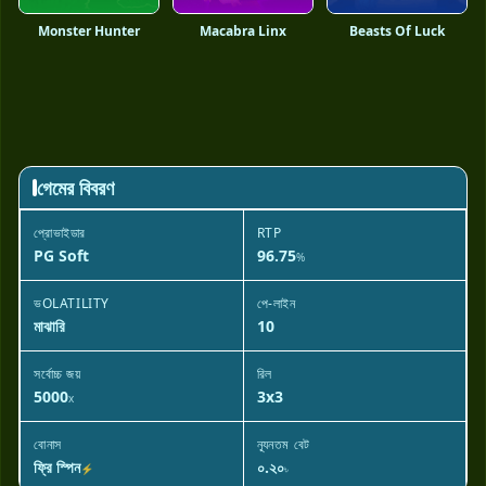
Monster Hunter
Macabra Linx
Beasts Of Luck
গেমের বিবরণ
প্রোভাইডার
RTP
PG Soft
96.75
%
ভOLATILITY
পে-লাইন
মাঝারি
10
সর্বোচ্চ জয়
রিল
5000
3x3
x
বোনাস
ন্যূনতম বেট
ফ্রি স্পিন
০.২০
⚡
৳